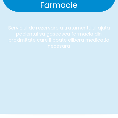
Farmacie
Serviciul de rezervare a tratamentului ajuta
pacientul sa gaseasca farmacia din
proximitate care ii poate elibera medicatia
necesara