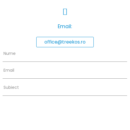
Email:
office@treekos.ro
Nume
Email
Subiect