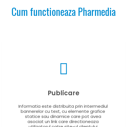
Cum functioneaza Pharmedia
YOUR CART IS EMPTY!
Publicare
Informatia este distribuita prin intermediul 
bannerelor cu text, cu elemente grafice 
statice sau dinamice care pot avea 
asociat un link care directioneaza 
utilizatorul catre site-ul clientului.