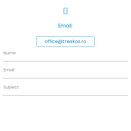
Email:
office@treekos.ro
Nume
Email
Subiect