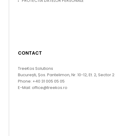
PROTECTIA DATELOR PERSONALE
CONTACT
TreeKos Solutions
București, Șos. Pantelimon, Nr. 10-12, Et. 2, Sector 2
Phone:
+40 31 005 05 05
E-Mail:
office@treekos.ro